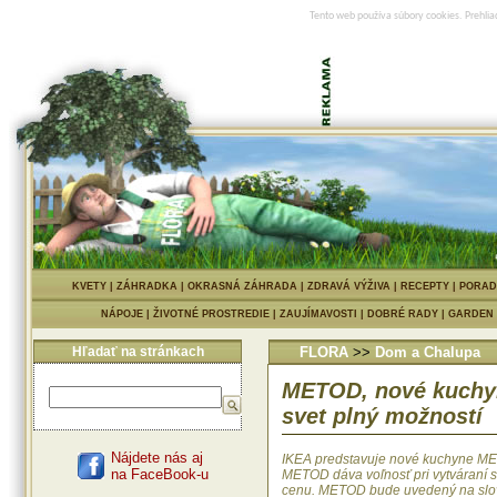
Tento web používa súbory cookies. Prehlia
KVETY
|
ZÁHRADKA
|
OKRASNÁ ZÁHRADA
|
ZDRAVÁ VÝŽIVA
|
RECEPTY
|
PORAD
NÁPOJE
|
ŽIVOTNÉ PROSTREDIE
|
ZAUJÍMAVOSTI
|
DOBRÉ RADY
|
GARDEN
Hľadať na stránkach
FLORA
>>
Dom a Chalupa
METOD, nové kuchyn
svet plný možností
Nájdete nás aj
IKEA predstavuje nové kuchyne MET
na FaceBook-u
METOD dáva voľnosť pri vytváraní s
cenu. METOD bude uvedený na slove