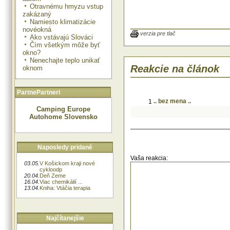
Otravnému hmyzu vstup
zakázaný
Namiesto klimatizácie
novéokná
verzia pre tlač
Ako vstávajú Slováci
Čím všetkým môže byť
okno?
Nenechajte teplo unikať
Reakcie na článok
oknom
PartnePartneri
.. bez mena ..
1
Camping Europe
Autohome Slovensko
Naposledy pridané
Vaša reakcia:
03.05.
V Košickom kraji nové
cykloodp
20.04.
Deň Zeme
16.04.
Viac chemikálií ...
13.04.
Kniha: Vtáčia terapia
Najčítanejšie