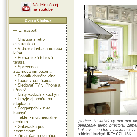
Nájdete nás aj
na Youtube
Dom a Chalupa
... naspäť
Chalupa s retro
elektronikou
V drevostavbách netreba
klímu
Romantická tehlová
terasa
Sprievodca
zazimovaním bazéna
Pohárik dobrého vína...
Luxus v domácnosti
Sledovať TV v iPhone a
iPade?
Čistý vzduch v kuchyni
Umyje aj poháre na
stopkách
Poggenpohl - svet
kuchýň
Tablet - multimediálne
„Veríme, že každý by mal mať mož
centrum
peňaženky alebo priestoru. Zameni
Grilovačka pod
funkčný a moderný stavebnicový 
stromčekom
oddelení kuchýň, IKEA CZHUSK.
Zima, čas na domáce