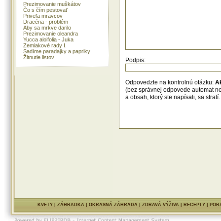
Prezimovanie muškátov
Čo s čím pestovať
Priveľa mravcov
Dracéna - problém
Aby sa mrkve darilo
Prezimovanie oleandra
Yucca aloifolia - Juka
Zemiakové rady I.
Sadíme paradajky a papriky
Žltnutie listov
Podpis:
Odpovedzte na kontrolnú otázku:
A
(bez správnej odpovede automat n
a obsah, ktorý ste napísali, sa str
KVETY
|
ZÁHRADKA
|
OKRASNÁ ZÁHRADA
|
ZDRAVÁ VÝŽIVA
|
RECEPTY
|
POR