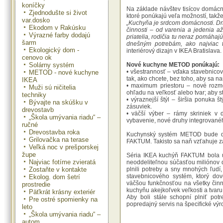
koníčky
Na základe návštev tisícov domácn
Zjednodušte si život
ktoré ponúkajú veľa možností, takž
var.dosko
„Kuchyňa je srdcom domácnosti. Dne
Ekodom v Rakúsku
činnosti – od varenia a jedenia a
Výrazné farby dodajú
priatelia, rodičia tu neraz pomáha
šarm
dnešným potrebám, ako najviac 
Ekologický dom -
interiérový dizajn v IKEA Bratislava.
cenovo ok
Solárny systém
Nové kuchyne METOD ponúkajú:
• všestrannosť – vďaka stavebnico
METOD - nové kuchyne
tak, ako chcete, bez toho, aby sa n
IKEA
• maximum priestoru – nové rozm
Muži sú ničitelia
ohľadu na veľkosť alebo tvar; aby st
techniky
• výraznejší štýl – širšia ponuka 
Bývajte na skúšku v
zásuviek.
drevostavb
• väčší výber – rámy skriniek v 
„Škola umývania riadu“ –
vybavenie, nové druhy integrovanéh
ručné
Drevostavba roka
Kuchynský systém METOD bude do
Grilovačka na terase
FAKTUM. Takisto sa naň vzťahuje zá
Veľká noc v prešporskej
župe
Séria IKEA kuchýň FAKTUM bola uv
Najviac fotíme zvieratá
neoddeliteľnou súčasťou miliónov d
Zostaňte v kontakte
plnili potreby a sny mnohých ľudí
stavebnicového systém, ktorý dovo
Ekolog. dom šetrí
väčšou funkčnosťou na všetky činno
prostredie
kuchyňu akejkoľvek veľkosti a tvaru
Päťkrát krásny exteriér
Aby boli stále schopní plniť po
Pre ostré spomienky na
popredajný servis na špecifické 
leto
„Škola umývania riadu“ –
autom