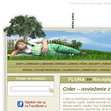
Tento web používa súbory cookies. Prehlia
KVETY
|
ZÁHRADKA
|
OKRASNÁ ZÁHRADA
|
ZDRAVÁ VÝŽIVA
|
RECEPTY
|
PORAD
NÁPOJE
|
ŽIVOTNÉ PROSTREDIE
|
ZAUJÍMAVOSTI
|
DOBRÉ RADY
|
GARDEN
Hľadať na stránkach
FLORA
>>
Recept
Cider – osvieženie z
Cider je osviežujúci alkoholický ná
Nájdete nás aj
vyrobený z jabĺk. Jablká dozreté na
na FaceBook-u
dávajú sviežu, sladkú chuť a zlatistú
ktorá pripomína slnečné dni. Je to n