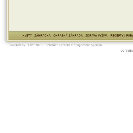
6.
Rôznorodosť – chuť cideru s
kombinuje s ďalšími chuťovými 
kombinácie a variácie sú takmer n
Od 23. januára 2015 sa Strongb
v pivovare spoločnosti HEINEKEN
v Hurbanove. Odtiaľ ho bude s
dodávať na šesť trhov regiónu
a východnej Európy, vrátane Slo
KVETY
|
ZÁHRADKA
|
OKRASNÁ ZÁHRADA
|
ZDRAVÁ VÝŽIVA
|
RECEPTY
|
POR
pultoch predajní a v Horeca prev
Slovensku je Strongbow už v týc
dostupný v troch rôznych príc
ochran
základná príchuť Strongbow G
(jablko), Strongbow Hone
a Strongbow Red berries (červen
ovocie). Všetky tri príchute sa v 
predávajú vo fľašiach s objem
v najbližších týždňoch aj v pl
s objemom 0,4l, Strongbow Gold
dostupný aj ako čapovaný.