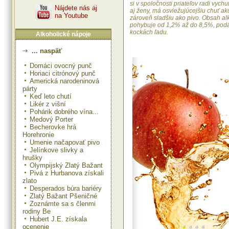
si v spoločnosti priateľov radi vych
Nájdete nás aj
aj ženy, má osviežujúcejšiu chuť ako
na Youtube
zároveň sladšiu ako pivo. Obsah al
pohybuje od 1,2% až do 8,5%, pod
kockách ľadu.
Alkoholické nápoje
... naspäť
Domáci ovocný punč
Horiaci citrónový punč
Americká narodeninová
párty
Keď leto chutí
Likér z višní
Pohárik dobrého vína...
Medový Porter
Becherovke hrá
Horehronie
Umenie načapovať pivo
Jelínkove slivky a
hrušky
Olympijský Zlatý Bažant
Pivá z Hurbanova získali
zlato
Desperados búra bariéry
Zlatý Bažant Pšeničné
Zoznámte sa s členmi
rodiny Be
Hubert J.E. získala
ocenenie