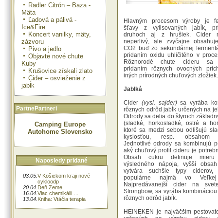
Radler Citrón – Baza -
Mäta
Ľadová a pálivá -
Hlavným procesom výroby je fe
Ice&Fire
šťavy z vylisovaných jabĺk, pri
Koncert vanilky, mäty,
druhoch aj z hrušiek. Cider
zázvoru
neperlivý, ale zvyčajne obsahuj
CO2 buď zo sekundárnej fermentá
Pivo a jedlo
pridaním oxidu uhličitého v proce
Objavte nové chute
Rôznorodé chute cideru sa 
Kuby
pridaním rôznych ovocných prích
Krušovice získali zlato
iných prírodných chuťových zložiek.
Cider – osvieženie z
jabĺk
Jablká
Cider
(vysl. sajder)
sa vyrába ko
PartnePartneri
rôznych odrôd jabĺk určených na je
Odrody sa delia do štyroch základn
(sladké, horkosladké, ostré a hor
Camping Europe
ktoré sa medzi sebou odlišujú sl
Autohome Slovensko
kyslosťou, resp. obsahom tr
Jednotlivé odrody sa kombinujú p
aký chuťový profil cideru je potrebn
Obsah cukru definuje mieru 
Naposledy pridané
výsledného nápoja, vyšší obsah 
vytvára suchšie typy ciderov,
03.05.
V Košickom kraji nové
populárne najmä vo Veľkej B
cykloodp
Najpredávanejší cider na svet
20.04.
Deň Zeme
Strongbow, sa vyrába kombináciou 
16.04.
Viac chemikálií ...
rôznych odrôd jabĺk.
13.04.
Kniha: Vtáčia terapia
HEINEKEN je najväčším pestovate