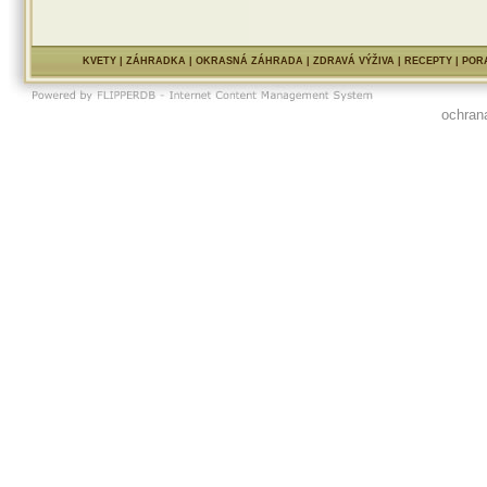
KVETY
|
ZÁHRADKA
|
OKRASNÁ ZÁHRADA
|
ZDRAVÁ VÝŽIVA
|
RECEPTY
|
POR
ochran