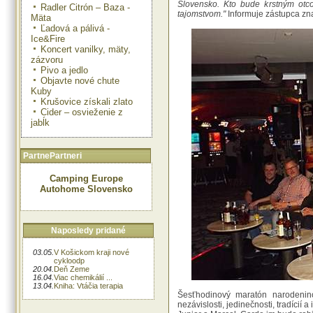
Slovensko. Kto bude krstným ot
Radler Citrón – Baza -
tajomstvom."
Informuje zástupca zn
Mäta
Ľadová a pálivá -
Ice&Fire
Koncert vanilky, mäty,
zázvoru
Pivo a jedlo
Objavte nové chute
Kuby
Krušovice získali zlato
Cider – osvieženie z
jabĺk
PartnePartneri
Camping Europe
Autohome Slovensko
Naposledy pridané
03.05.
V Košickom kraji nové
cykloodp
20.04.
Deň Zeme
16.04.
Viac chemikálií ...
13.04.
Kniha: Vtáčia terapia
Šesťhodinový maratón narodenin
nezávislosti, jedinečnosti, tradíci