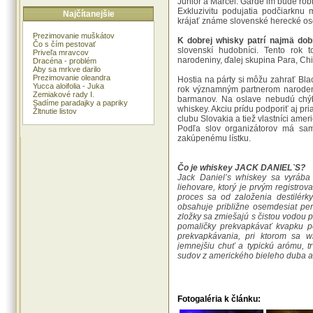
Junior a Marcel. Garde im bude rob
Exkluzivitu podujatia podčiarknu 
Najčítanejšie
krájať známe slovenské herecké os
Prezimovanie muškátov
K dobrej whisky patrí najmä dob
Čo s čím pestovať
slovenskí hudobníci. Tento rok 
Priveľa mravcov
narodeniny, ďalej skupina Para, Chi
Dracéna - problém
Aby sa mrkve darilo
Prezimovanie oleandra
Hostia na párty si môžu zahrať Bla
Yucca aloifolia - Juka
rok významným partnerom narodenin
Zemiakové rady I.
barmanov. Na oslave nebudú chý
Sadíme paradajky a papriky
whiskey. Akciu prídu podporiť aj pr
Žltnutie listov
clubu Slovakia a tiež vlastníci ame
Podľa slov organizátorov má sa
zakúpenému lístku.
Čo je whiskey JACK DANIEL`S?
Jack Daniel’s whiskey sa vyráb
liehovare, ktorý je prvým registro
proces sa od založenia destilérk
obsahuje približne osemdesiat per
zložky sa zmiešajú s čistou vodou 
pomaličky prekvapkávať kvapku po
prekvapkávania, pri ktorom sa whi
jemnejšiu chuť a typickú arómu, 
sudov z amerického bieleho duba a ul
Fotogaléria k článku: