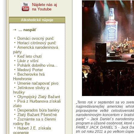
Nájdete nás aj
na Youtube
Alkoholické nápoje
... naspäť
Domáci ovocný punč
Horiaci citrónový punč
Americká narodeninová
párty
Keď leto chutí
Likér z višní
Pohárik dobrého vína...
Medový Porter
Becherovke hrá
Horehronie
Umenie načapovať pivo
Jelínkove slivky a
hrušky
Olympijský Zlatý Bažant
Pivá z Hurbanova získali
„Tento rok v septembri sa vo svet
zlato
najpredávanejšej americkej whis
Desperados búra bariéry
pripravujeme veľké celoslovensk
Zlatý Bažant Pšeničné
narodeninovým koncertom v bratis
Zoznámte sa s členmi
party" – Jack Daniel`s narodeniny
program a úžasné osobnosti, ktoré n
rodiny Be
FAMILY JACK DANIEL`S - Jack Da
Hubert J.E. získala
trh od roku 2011 a po veľkom úspec
ocenenie