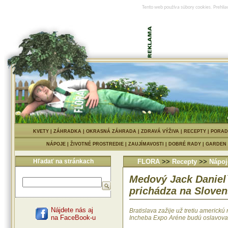
Tento web používa súbory cookies. Prehlia
KVETY
|
ZÁHRADKA
|
OKRASNÁ ZÁHRADA
|
ZDRAVÁ VÝŽIVA
|
RECEPTY
|
PORAD
NÁPOJE
|
ŽIVOTNÉ PROSTREDIE
|
ZAUJÍMAVOSTI
|
DOBRÉ RADY
|
GARDEN
Hľadať na stránkach
FLORA
>>
Recepty
>>
Nápoj
Medový Jack Danie
prichádza na Slove
Nájdete nás aj
Bratislava zažije už tretiu americkú
na FaceBook-u
Incheba Expo Aréne budú oslavovať