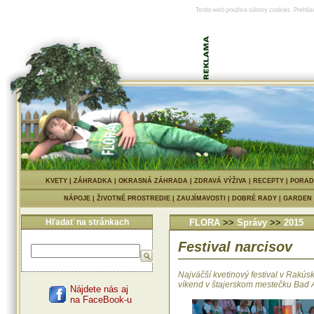
Tento web používa súbory cookies. Prehlia
KVETY
|
ZÁHRADKA
|
OKRASNÁ ZÁHRADA
|
ZDRAVÁ VÝŽIVA
|
RECEPTY
|
PORAD
NÁPOJE
|
ŽIVOTNÉ PROSTREDIE
|
ZAUJÍMAVOSTI
|
DOBRÉ RADY
|
GARDEN
Hľadať na stránkach
FLORA
>>
Správy
>>
2015
Festival narcisov
Najväčší kvetinový festival v Rakú
víkend v štajerskom mestečku Bad 
Nájdete nás aj
na FaceBook-u