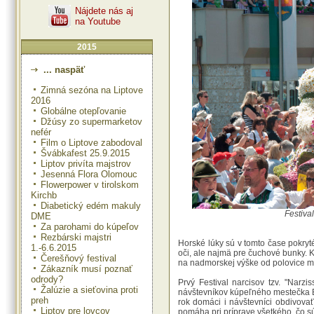
Nájdete nás aj
na Youtube
2015
... naspäť
Zimná sezóna na Liptove
2016
Globálne otepľovanie
Džúsy zo supermarketov
nefér
Film o Liptove zabodoval
Švábkafest 25.9.2015
Liptov privíta majstrov
Jesenná Flora Olomouc
Flowerpower v tirolskom
Kirchb
Diabetický edém makuly
Festiva
DME
Za parohami do kúpeľov
Rezbárski majstri
Horské lúky sú v tomto čase pokryté
1.-6.6.2015
oči, ale najmä pre čuchové bunky. Kv
Čerešňový festival
na nadmorskej výške od polovice má
Zákazník musí poznať
odrody?
Prvý Festival narcisov tzv. "Narz
Žalúzie a sieťovina proti
návštevníkov kúpeľného mestečka 
preh
rok domáci i návštevníci obdivovať 
Liptov pre lovcov
pomáha pri príprave všetkého, čo s