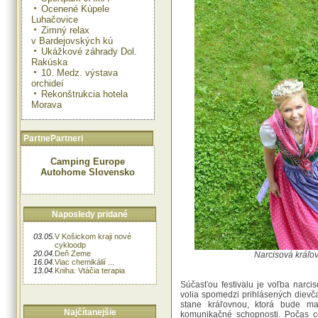
Ocenené Kúpele
Luhačovice
Zimný relax
v Bardejovských kú
Ukážkové záhrady Dol.
Rakúska
10. Medz. výstava
orchideí
Rekonštrukcia hotela
Morava
PartnePartneri
Camping Europe
Autohome Slovensko
Naposledy pridané
03.05.
V Košickom kraji nové
cykloodp
20.04.
Deň Zeme
Narcisová kráľov
16.04.
Viac chemikálií ...
13.04.
Kniha: Vtáčia terapia
Súčasťou festivalu je voľba narci
volia spomedzi prihlásených dievča
stane kráľovnou, ktorá bude m
Najčítanejšie
komunikačné schopnosti. Počas c