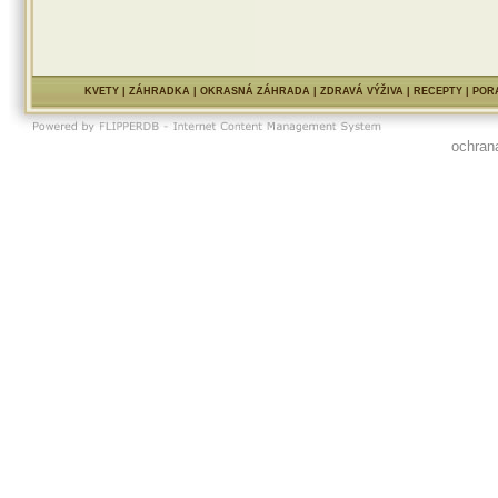
KVETY
|
ZÁHRADKA
|
OKRASNÁ ZÁHRADA
|
ZDRAVÁ VÝŽIVA
|
RECEPTY
|
POR
ochran