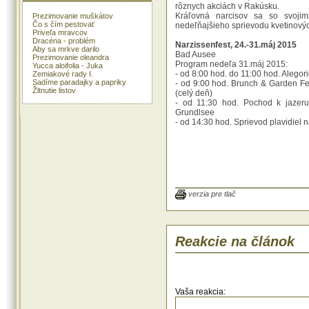
rôznych akciách v Rakúsku.
Kráľovná narcisov sa so svojim
Prezimovanie muškátov
Čo s čím pestovať
nedeľňajšieho sprievodu kvetinovýc
Priveľa mravcov
Dracéna - problém
Narzissenfest, 24.-31.máj 2015
Aby sa mrkve darilo
Bad Ausee
Prezimovanie oleandra
Program nedeľa 31.máj 2015:
Yucca aloifolia - Juka
- od 8:00 hod. do 11:00 hod. Alegor
Zemiakové rady I.
Sadíme paradajky a papriky
- od 9:00 hod. Brunch & Garden F
Žltnutie listov
(celý deň)
- od 11:30 hod. Pochod k jazeru
Grundlsee
- od 14:30 hod. Sprievod plavidiel 
verzia pre tlač
Reakcie na článok
Vaša reakcia: