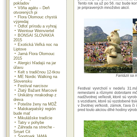
pokladov
Tento rok sa už po 56. raz bude ko
Vôňa agátu – Deň
je pripravených množstvo akcií.
otvorených pi
Flora Olomouc chystá
výpredaj
Odfoť prírodu a vyhraj
Weintour Weinviertel
BONSAI SLOVAKIA
2015
Exotická Veľká noc na
Liptove
Jarná Flora Olomouc
2015
Alergici hľadajú na jar
úľavu
Kelt s tradičnou 12-tkou
Fantázii sa 
ME Nordic Walking na
Slovensku
Festival narcisov
Festival vyvrcholí v nedeľu 31.m
Zlatý Bažant Marcové
remeslami a rôznymi dobrotami môž
Unikátny mrakodrap z
nadživotnej veľkosti, ktoré sú vyr
dreva
s vozidlami, ktoré sú vyzdobené tisí
Potešte ženy na MDŽ
v životnej veľkosti, zámok, ťava či 
Malokarpatský región
pred touto akciou dlhé hodiny výro
bude mať
Mikulášske tradície
Tatry v pohybe
Záhrada na streche -
Smart Cit
Športpark JAMA