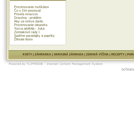
podobné akcie v každom štáte 
Prezimovanie muškátov
toho rozbehla aj petíciu za
Čo s čím pestovať
pomarančový džús“ – viac ná
Priveľa mravcov
www.supplychainge.org
Dracéna - problém
Aby sa mrkve darilo
Prezimovanie oleandra
Yucca aloifolia - Juka
Zemiakové rady I.
Sadíme paradajky a papriky
Žltnutie listov
KVETY
|
ZÁHRADKA
|
OKRASNÁ ZÁHRADA
|
ZDRAVÁ VÝŽIVA
|
RECEPTY
|
POR
ochran