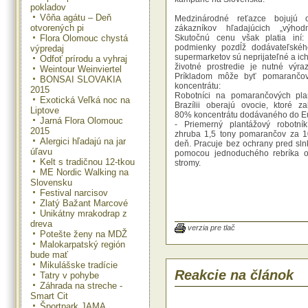
pokladov
Vôňa agátu – Deň
Medzinárodné reťazce bojujú 
otvorených pi
zákazníkov hľadajúcich „výhod
Flora Olomouc chystá
Skutočnú cenu však platia iní:
podmienky pozdĺž dodávateľskéh
výpredaj
supermarketov sú neprijateľné a ic
Odfoť prírodu a vyhraj
životné prostredie je nutné výraz
Weintour Weinviertel
Príkladom môže byť pomarančo
BONSAI SLOVAKIA
koncentrátu:
2015
Robotníci na pomarančových pla
Exotická Veľká noc na
Brazílii oberajú ovocie, ktoré z
Liptove
80% koncentrátu dodávaného do E
Jarná Flora Olomouc
- Priemerný plantážový robotník
2015
zhruba 1,5 tony pomarančov za 1
Alergici hľadajú na jar
deň. Pracuje bez ochrany pred sln
úľavu
pomocou jednoduchého rebríka o
Kelt s tradičnou 12-tkou
stromy.
ME Nordic Walking na
Slovensku
- V 2014 sa na vyprodukovanie 9
Festival narcisov
ton brazílskych pomarančov použ
Zlatý Bažant Marcové
ton pesticídov, čo tvorí 20% ic
Unikátny mrakodrap z
svetovej spotreby.
dreva
verzia pre tlač
Potešte ženy na MDŽ
“Vlastné značky supermarketov hra
Malokarpatský región
úlohu v závode o najnižšiu ce
bude mať
predstavujú až 40% z celkovéh
Mikulášske tradície
potravín. Preto musia supermarket
Reakcie na článok
Tatry v pohybe
zodpovednosť za porušovanie ľud
Záhrada na streche -
a ničenie životného pros
Smart Cit
dodávateľskom reťazci ich vlastnýc
Športpark JAMA
hovorí Andreas Lipowsky, ko