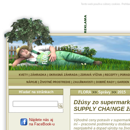
Tento web používa súbory cookies. Prehlia
KVETY
|
ZÁHRADKA
|
OKRASNÁ ZÁHRADA
|
ZDRAVÁ VÝŽIVA
|
RECEPTY
|
PORAD
NÁPOJE
|
ŽIVOTNÉ PROSTREDIE
|
ZAUJÍMAVOSTI
|
DOBRÉ RADY
|
GARDEN
Hľadať na stránkach
FLORA
>>
Správy
>>
2015
Džúsy zo supermark
SUPPLY CHA!NGE ži
Nájdete nás aj
Výhodné ceny potravín v supermarke
na FaceBook-u
iní – pracovné podmienky u dodáva
neprijateľné a dopad výroby na živ