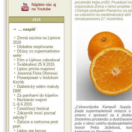
prostredie treba znížiť. Poukázať na
Nájdete nás aj
organizácia Živica v rámci projektu
na Youtube
Cha!nge podujatím Flamenco za jal
sa uskutoční na medzinárodný deň
nenakupovania 27. novembra.
2015
... naspäť
Zimná sezóna na Liptove
2016
Globálne otepľovanie
Džúsy zo supermarketov
nefér
Film o Liptove zabodoval
Švábkafest 25.9.2015
Liptov privíta majstrov
Jesenná Flora Olomouc
Flowerpower v tirolskom
Kirchb
Diabetický edém makuly
DME
Za parohami do kúpeľov
Rezbárski majstri
1.-6.6.2015
„Celoeurópska Kampaň Supply
Čerešňový festival
žiada supermarketové reťazce 
Zákazník musí poznať
zmenu v správaní sa k dodáv
odrody?
životnému prostrediu a dodržiavani
Žalúzie a sieťovina proti
práv v rámci celého dodávateľského
preh
hovorí Petra Ježeková, koor
Liptov pre lovcov
kampane na Slovensku.