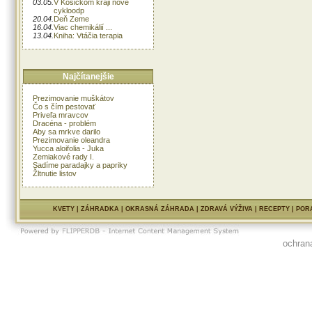
03.05.
V Košickom kraji nové
cykloodp
20.04.
Deň Zeme
16.04.
Viac chemikálií ...
13.04.
Kniha: Vtáčia terapia
Najčítanejšie
Prezimovanie muškátov
Čo s čím pestovať
Priveľa mravcov
Dracéna - problém
Aby sa mrkve darilo
Prezimovanie oleandra
Yucca aloifolia - Juka
Zemiakové rady I.
Sadíme paradajky a papriky
Žltnutie listov
KVETY
|
ZÁHRADKA
|
OKRASNÁ ZÁHRADA
|
ZDRAVÁ VÝŽIVA
|
RECEPTY
|
POR
ochran