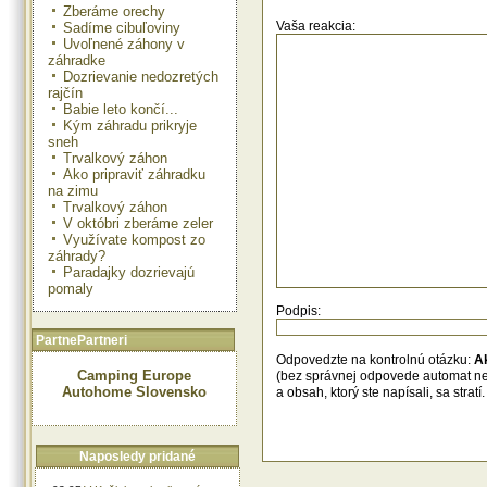
A viete, že tekvicové jadierka zni
Zberáme orechy
tlak aj cholesterol? Tiež pomáhajú
Vaša reakcia:
Sadíme cibuľoviny
znižovať obsah cukru v krvi. Obsa
Uvoľnené záhony v
vitamíny - vitamín E, zinok, A , D, B
záhradke
– vápnik, horčík, železo. Podobné
Dozrievanie nedozretých
aj tekvicový olej, ktorý sa vyrába z j
rajčín
Babie leto končí...
Kým záhradu prikryje
sneh
Trvalkový záhon
Ako pripraviť záhradku
na zimu
Trvalkový záhon
V októbri zberáme zeler
Využívate kompost zo
záhrady?
Paradajky dozrievajú
pomaly
Podpis:
PartnePartneri
Odpovedzte na kontrolnú otázku:
A
Camping Europe
(bez správnej odpovede automat n
Autohome Slovensko
a obsah, ktorý ste napísali, sa str
Naposledy pridané