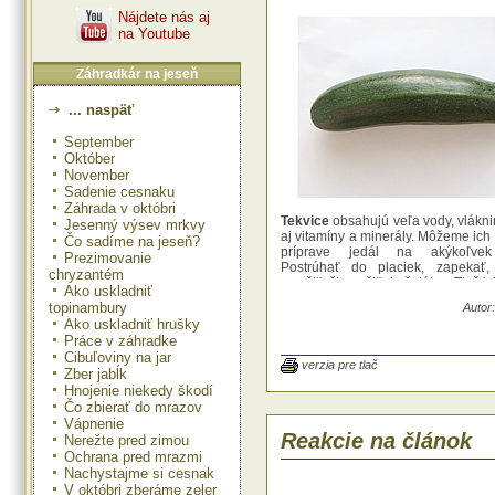
Nájdete nás aj
na Youtube
Záhradkár na jeseň
... naspäť
September
Október
November
Sadenie cesnaku
Záhrada v októbri
Tekvice
obsahujú veľa vody, vláknin
Jesenný výsev mrkvy
aj vitamíny a minerály. Môžeme ich 
Čo sadíme na jeseň?
príprave jedál na akýkoľvek
Prezimovanie
Postrúhať do placiek, zapekať, 
chryzantém
smažiť, či použiť do šalátov. Tiež
Ako uskladniť
zavariť nakyslo alebo nasladko.
topinambury
Autor:
Ako uskladniť hrušky
Obľúbená je aj
cuketa
, ktorá keď j
Práce v záhradke
sa jesť aj so šupkou a je bohatá n
Cibuľoviny na jar
vitamín E, B, železo, aj zinok. 
verzia pre tlač
Zber jabĺk
poznáme pri diétach – obezite, r
Hnojenie niekedy škodí
cukrovke, aj žlčových kameňoch.
Čo zbierať do mrazov
Patizóny
majú podobný obsah vi
Vápnenie
Reakcie na článok
minerálov ako cukety. Podporujú
Nerežte pred zimou
znižujú obsah tukov v krvi. Ma
Ochrana pred mrazmi
močopudné účinky
Nachystajme si cesnak
V októbri zberáme zeler