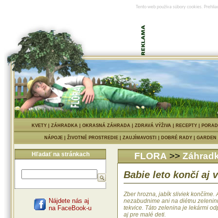
Tento web používa súbory cookies. Prehlia
KVETY
|
ZÁHRADKA
|
OKRASNÁ ZÁHRADA
|
ZDRAVÁ VÝŽIVA
|
RECEPTY
|
PORAD
NÁPOJE
|
ŽIVOTNÉ PROSTREDIE
|
ZAUJÍMAVOSTI
|
DOBRÉ RADY
|
GARDEN
Hľadať na stránkach
FLORA
>>
Záhrad
Babie leto končí aj 
Zber hrozna, jabĺk sliviek končíme. 
Nájdete nás aj
nezabudnime ani na diétnu zeleninu
na FaceBook-u
tekvice. Táto zelenina je lekármi o
aj pre malé deti.