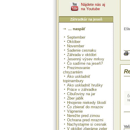
Nájdete nás aj
na Youtube
Záhradkár na jeseň
... naspäť
Ešt
sem
September
trv
Z o
Október
tis
November
sem
Sadenie cesnaku
tul
Záhrada v októbri
tavo
Jesenný výsev mrkvy
jes
Čo sadíme na jeseň?
jese
Prezimovanie
Re
chryzantém
Ako uskladniť
topinambury
Ako uskladniť hrušky
Práce v záhradke
Cibuľoviny na jar
Ď
Zber jabĺk
h
Hnojenie niekedy škodí
Čo zbierať do mrazov
Vápnenie
Nerežte pred zimou
Ochrana pred mrazmi
Nachystajme si cesnak
Vaš
V októbri zberáme zeler