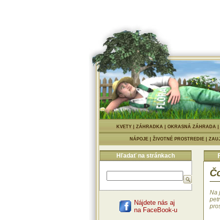
KVETY
|
ZÁHRADKA
|
OKRASNÁ ZÁHRADA
NÁPOJE
|
ŽIVOTNÉ PROSTREDIE
|
ZAU
Hľadať na stránkach
Čo
Na 
petr
Nájdete nás aj
pro
na FaceBook-u