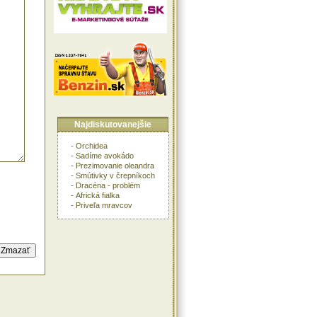
Najdiskutovanejšie
-
Orchidea
-
Sadíme avokádo
-
Prezimovanie oleandra
-
Smútivky v črepníkoch
-
Dracéna - problém
-
Africká fialka
-
Priveľa mravcov