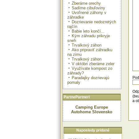
Zberáme orechy
Sadíme cibuľoviny
Uvoľnené záhony v
záhradke
Dozrievanie nedozretých
rajčín
Babie leto končí...
Kým záhradu prikryje
sneh
Trvalkový záhon
Ako pripraviť záhradku
na zimu
Trvalkový záhon
V októbri zberáme zeler
Využívate kompost zo
záhrady?
Paradajky dozrievajú
Pod
pomaly
Odp
(be
PartnePartneri
a o
Camping Europe
Autohome Slovensko
Naposledy pridané