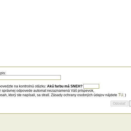
pis:
ovedzte na kontrolnú otázku:
Akú farbu má SNEH?
z správnej odpovede automat nezaznamená Váš príspevok,
TU
bsah, ktorý ste napísali, sa stratí. Zásady ochrany osobných údajov nájdete
. )