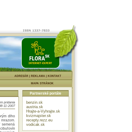
,
m zima
|
ADRESÁR
|
REKLAMA
|
KONTAKT
MAPA STRÁNOK
Partnerské portále
benzin.sk
m pridania
08-11-2007
austria.sk
Hrajte-a-Vyhrajte.sk
vysievať
kvizmajster.sk
orým dlho
recepty.rezz.eu
sť mrazom.
ať semená
vodicak.sk
 cibuľovín