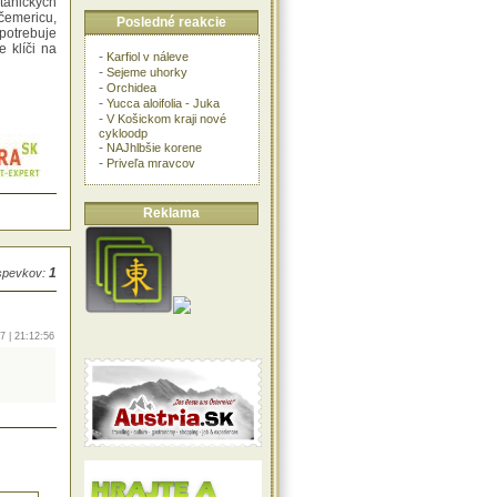
anických
čemericu,
Posledné reakcie
 potrebuje
e klíči na
-
Karfiol v náleve
-
Sejeme uhorky
-
Orchidea
-
Yucca aloifolia - Juka
-
V Košickom kraji nové
cykloodp
-
NAJhlbšie korene
-
Priveľa mravcov
Reklama
1
íspevkov:
7 | 21:12:56