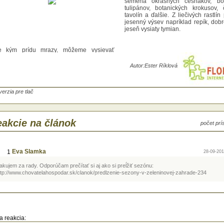
semená okrasných cesnakov, bot
tulipánov, botanických krokusov, 
tavolín a ďalšie. Z liečivých rastlín
jesenný výsev napríklad repík, dobr
jeseň vysiaty tymian.
e kým prídu mrazy, môžeme vysievať
ená mrazuvzdorných rastlín, ktorým dlho
á, kým vyklíčia a potrebujú prejsť mrazom.
Autor:
Ester Ríklová
krasných drevín možno vysievať semená
u, mahónie, klematisu. Z jarných cibuľovín
ená okrasných cesnakov, botanických
ipánov, botanických krokusov, čemericu,
verzia pre tlač
lín a ďalšie. Z liečivých rastlín potrebuje
enný výsev napríklad repík, dobre klíči na
ň vysiaty tymian.
akcie na článok
počet pr
Eva Slamka
1
28-09-201
akujem za rady. Odporúčam prečítať si aj ako si preĺžiť sezónu:
ttp://www.chovatelahospodar.sk/clanok/predlzenie-sezony-v-zeleninovej-zahrade-234
a reakcia: