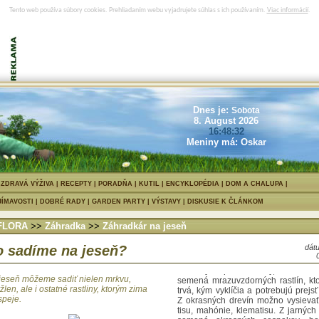
Tento web používa súbory cookies. Prehliadaním webu vyjadrujete súhlas s ich používaním.
Viac informácií
.
Dnes je:
Sobota
8. August 2026
16:48:32
Meniny má: Oskar
Na jeseň môžeme sadiť nielen mrkvu
petržlen, ale i ostatné rastliny, ktorý
prospeje.
|
ZDRAVÁ VÝŽIVA
|
RECEPTY
|
PORADŇA
|
KUTIL
|
ENCYKLOPÉDIA
|
DOM A CHALUPA
JÍMAVOSTI
|
DOBRÉ RADY
|
GARDEN PARTY
|
VÝSTAVY
|
DISKUSIE K ČLÁNKOM
FLORA
>>
Záhradka
>>
Záhradkár na jeseň
 sadíme na jeseň?
dátu
Ešte kým prídu mrazy, môžeme 
jeseň môžeme sadiť nielen mrkvu,
semená mrazuvzdorných rastlín, kt
žlen, ale i ostatné rastliny, ktorým zima
trvá, kým vyklíčia a potrebujú prej
speje.
Z okrasných drevín možno vysiev
tisu, mahónie, klematisu. Z jarných