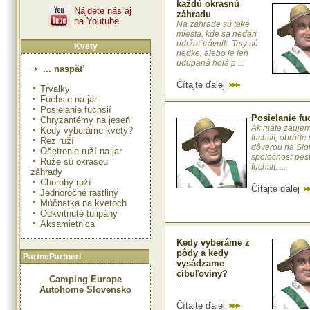
každú okrasnú
Nájdete nás aj
záhradu
na Youtube
Na záhrade sú také
miesta, kde sa nedarí
udržať trávnik. Trsy sú
Kvety
riedke, alebo je len
udupaná holá p ...
... naspäť
Čítajte ďalej
Trvalky
Fuchsie na jar
Posielanie fuchsií
Posielanie fu
Chryzantémy na jeseň
Ak máte záujem
Kedy vyberáme kvety?
fuchsií, obráťte 
Rez ruží
dôverou na Sl
Ošetrenie ruží na jar
spoločnosť pes
Ruže sú okrasou
fuchsií. ...
záhrady
Choroby ruží
Čítajte ďalej
Jednoročné rastliny
Múčnatka na kvetoch
Odkvitnuté tulipány
Aksamietnica
Kedy vyberáme z
pôdy a kedy
PartnePartneri
vysádzame
cibuľoviny?
Camping Europe
...
Autohome Slovensko
Čítajte ďalej