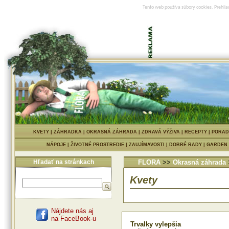
Tento web používa súbory cookies. Prehlia
KVETY
|
ZÁHRADKA
|
OKRASNÁ ZÁHRADA
|
ZDRAVÁ VÝŽIVA
|
RECEPTY
|
PORAD
NÁPOJE
|
ŽIVOTNÉ PROSTREDIE
|
ZAUJÍMAVOSTI
|
DOBRÉ RADY
|
GARDEN
Hľadať na stránkach
FLORA
>>
Okrasná záhrada
Kvety
Nájdete nás aj
na FaceBook-u
Trvalky vylepšia