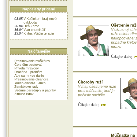
Naposledy pridané
03.05.
V Košickom kraji nové
cykloodp
Ošetrenie ruží
20.04.
Deň Zeme
V okrasnej záh
16.04.
Viac chemikálií ...
13.04.
Kniha: Vtáčia terapia
ruže oslobodím
nakopcovanej 
prípadne krytov 
mrazu. ...
Najčítanejšie
Čítajte ďalej
Prezimovanie muškátov
Čo s čím pestovať
Priveľa mravcov
Dracéna - problém
Aby sa mrkve darilo
Prezimovanie oleandra
Choroby ruží
Yucca aloifolia - Juka
V máji ošetrujeme ruže
Zemiakové rady I.
Sadíme paradajky a papriky
proti múčnatke, keď je
Žltnutie listov
počasie suchšie. ...
Čítajte ďalej
Múčnatka na