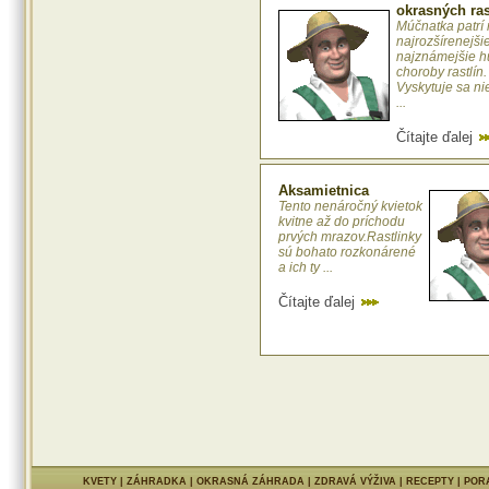
okrasných ras
Múčnatka patrí
najrozšírenejši
najznámejšie 
choroby rastlín.
Vyskytuje sa ni
...
Čítajte ďalej
Aksamietnica
Tento nenáročný kvietok
kvitne až do príchodu
prvých mrazov.Rastlinky
sú bohato rozkonárené
a ich ty ...
Čítajte ďalej
KVETY
|
ZÁHRADKA
|
OKRASNÁ ZÁHRADA
|
ZDRAVÁ VÝŽIVA
|
RECEPTY
|
POR