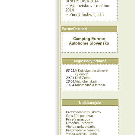
BRATISLAVA 2014
Výstavisko v Trenčíne
2014
Zimný festival jedla
PartnePartneri
Camping Europe
Autohome Slovensko
Naposledy pridané
03.05.
V Košickom kraji nové
cykloodp
20.04.
Deň Zeme
16.04.
Viac chemikálií ...
13.04.
Kniha: Vtáčia terapia
Najčítanejšie
Prezimovanie muškátov
Čo s čím pestovať
Priveľa mravcov
Dracéna - problém
Aby sa mrkve darilo
Prezimovanie oleandra
Yucca aloifolia - Juka