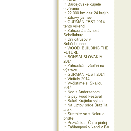
Bardejovské kúpele
otváranie
22 000 km cez 24 krajín
Zdravý úsmev
GURMÁN FEST 2014
tento víkend
Záhradná slávnosť
Schallaburg
Dni citrusov v
Schönbrunne
WOOD. BUILDING THE
FUTURE
BONSAI SLOVAKIA
2014
Záhradkári, včelári na
výstave
GURMÁN FEST 2014
Vinitaly 2014
Vyčistime si Skalicu
2014
Noc s Andersenom
Gipsy Food Festival
Salaš Krajinka vyhral
Na Liptov príde Brazília
a bik
Stretnite sa s Nelou a
príďte
Pozvánka - Čaj o piatej
Fašiangový víkend v BA