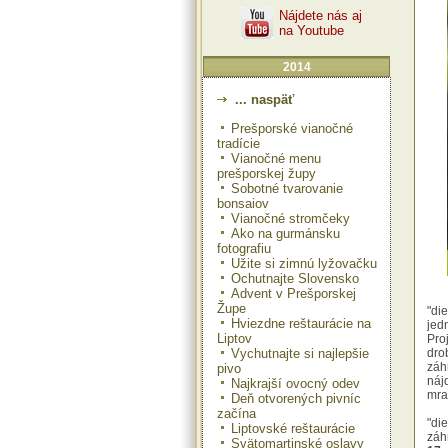
Nájdete nás aj
na Youtube
2014
... naspäť
Prešporské vianočné
tradície
Vianočné menu
prešporskej župy
Sobotné tvarovanie
bonsaiov
Vianočné stromčeky
Ako na gurmánsku
fotografiu
Užite si zimnú lyžovačku
Ochutnajte Slovensko
Advent v Prešporskej
Župe
"di
Hviezdne reštaurácie na
jedn
Liptov
Pro
Vychutnajte si najlepšie
dro
záh
pivo
náj
Najkrajší ovocný odev
mra
Deň otvorených pivníc
začína
"di
Liptovské reštaurácie
záh
Svätomartinské oslavy