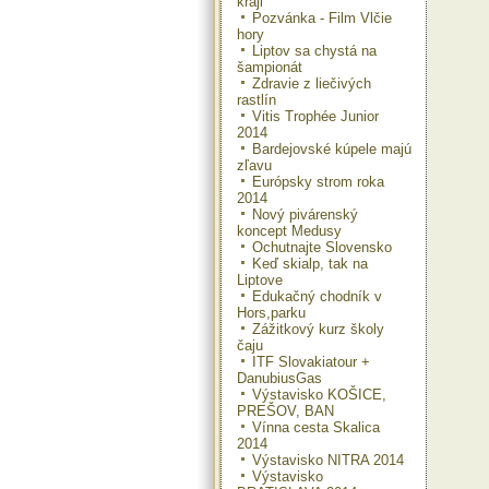
kraji
Pozvánka - Film Vlčie
hory
Liptov sa chystá na
šampionát
Zdravie z liečivých
rastlín
Vitis Trophée Junior
2014
Bardejovské kúpele majú
zľavu
Európsky strom roka
2014
Nový pivárenský
koncept Medusy
Ochutnajte Slovensko
Keď skialp, tak na
Liptove
Edukačný chodník v
Hors,parku
Zážitkový kurz školy
čaju
ITF Slovakiatour +
DanubiusGas
Výstavisko KOŠICE,
PREŠOV, BAN
Vínna cesta Skalica
2014
Výstavisko NITRA 2014
Výstavisko