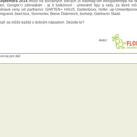
septembra 2014
môžu na sociálnych sieťach (s hashtag-om #biogartentipp na f
tteri, Google+) záhradkári - aj tí balkónoví - umiestniť tipy a rady, za ktoré m
jímavé ceny od partnerov: GARTEN+ HAUS, Gartenboxx, Hofer, up-Umweltpion
migrand, beet-box, Sonnentor, Biene Österreich, biohelp, Gärtnerei Starkl.
ojiť sa môže každý s dobrým nápadom. Skúsite to?
Autor:
verzia pre tlač