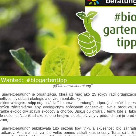
(c)"die umweltberatung"
e umweltberatung" je organizácia, ktorá už viac ako 25 rokov radí organizác
otlivcom v oblasti ekológie a environmentalistiky.
jektom
#biogartentipp
organizácia "die umweltberatung" podporuje domácich prest
bných záhradkárov, aby ekologickým spôsobom dopestovali svoje produkty,
radke ekologicky zbavili škodcov a chorôb. Diskusiou otvárajú témy, kde si tak
de riešenie. Napríklad ako zelené hnojivo zlepšuje živiny v pôde, chráni ju pred
zom,...
e umweltberatung" publikovala túto sezónu tipy, triky, a skúsenosti bio záhrad
radkárov. Mnohí z nich za túto veľkú pomoc získali krásne ceny. Teraz sa blíži