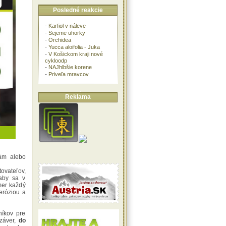
Posledné reakcie
-
Karfiol v náleve
-
Sejeme uhorky
-
Orchidea
-
Yucca aloifolia - Juka
-
V Košickom kraji nové
cykloodp
-
NAJhlbšie korene
-
Priveľa mravcov
Reklama
iám alebo
ovateľov,
 aby sa v
mer každý
 eróziou a
níkov pre
 záver,
do