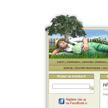
KVETY
|
ZÁHRADKA
|
OKRASNÁ ZÁHRADA
NÁPOJE
|
ŽIVOTNÉ PROSTREDIE
|
ZAU
Hľadať na stránkach
Hľ
Rak
Nájdete nás aj
na FaceBook-u