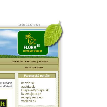
|
ADRESÁR
|
REKLAMA
|
KONTAKT
MAPA STRÁNOK
Partnerské portále
benzin.sk
m pridania
01-09-2014
austria.sk
Hrajte-a-Vyhrajte.sk
kvizmajster.sk
recepty.rezz.eu
vodicak.sk