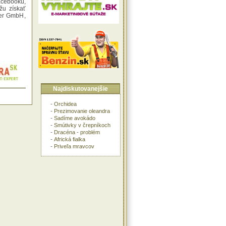
acebooku,
ôžu získať
ier GmbH,
Najdiskutovanejšie
-
Orchidea
-
Prezimovanie oleandra
-
Sadíme avokádo
-
Smútivky v črepníkoch
-
Dracéna - problém
-
Africká fialka
-
Priveľa mravcov