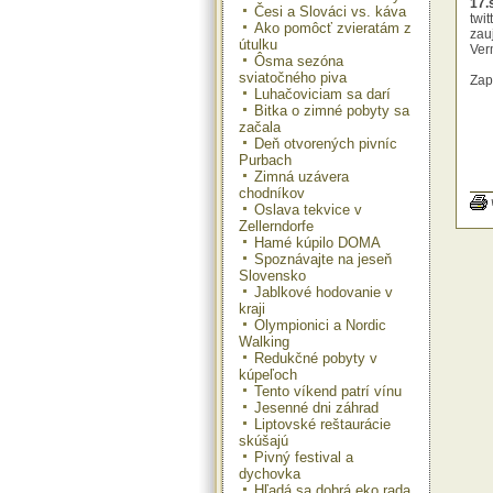
17.
Česi a Slováci vs. káva
twi
Ako pomôcť zvieratám z
zau
útulku
Ver
Ôsma sezóna
sviatočného piva
Zap
Luhačoviciam sa darí
Bitka o zimné pobyty sa
začala
Deň otvorených pivníc
Purbach
Zimná uzávera
chodníkov
Oslava tekvice v
Zellerndorfe
Hamé kúpilo DOMA
Spoznávajte na jeseň
Slovensko
Jablkové hodovanie v
kraji
Olympionici a Nordic
Walking
Redukčné pobyty v
kúpeľoch
Tento víkend patrí vínu
Jesenné dni záhrad
Liptovské reštaurácie
skúšajú
Pivný festival a
dychovka
Hľadá sa dobrá eko rada