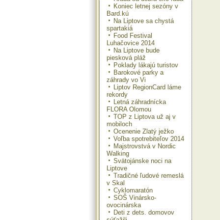
Koniec letnej sezóny v
Bard.kú
Na Liptove sa chystá
spartakiá
Food Festival
Luhačovice 2014
Na Liptove bude
piesková pláž
Poklady lákajú turistov
Barokové parky a
záhrady vo Vi
Liptov RegionCard láme
rekordy
Letná záhradnícka
FLORA Olomou
TOP z Liptova už aj v
mobiloch
Ocenenie Zlatý ježko
Voľba spotrebiteľov 2014
Majstrovstvá v Nordic
Walking
Svätojánske noci na
Liptove
Tradičné ľudové remeslá
v Skal
Cyklomaratón
SOŠ Vinársko-
ovocinárska
Deti z dets. domovov
súťažili