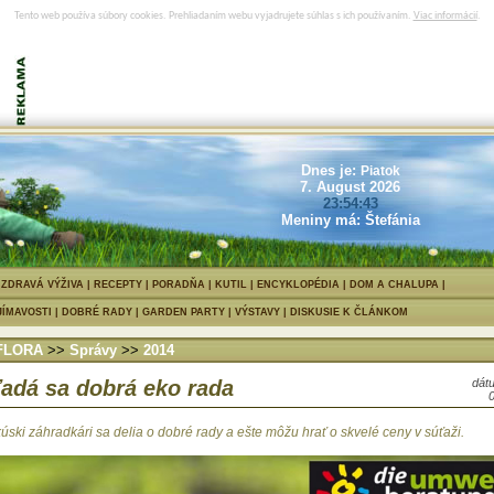
Tento web používa súbory cookies. Prehliadaním webu vyjadrujete súhlas s ich používaním.
Viac informácií
.
Dnes je:
Piatok
7. August 2026
23:54:44
Meniny má: Štefánia
|
ZDRAVÁ VÝŽIVA
|
RECEPTY
|
PORADŇA
|
KUTIL
|
ENCYKLOPÉDIA
|
DOM A CHALUPA
JÍMAVOSTI
|
DOBRÉ RADY
|
GARDEN PARTY
|
VÝSTAVY
|
DISKUSIE K ČLÁNKOM
FLORA
>>
Správy
>>
2014
adá sa dobrá eko rada
dátu
úski záhradkári sa delia o dobré rady a ešte môžu hrať o skvelé ceny v súťaži.